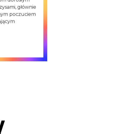
zysami, głównie
żonym poczuciem
ającym
y