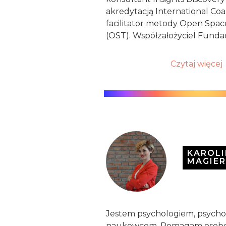
akredytacją International Coa
facilitator metody Open Spa
(OST). Współzałożyciel Fundac
Czytaj więcej
KAROL
MAGIER
Jestem psychologiem, psycho
naukowcem. Pomagam osobo