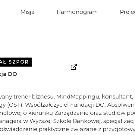
Misja
Harmonogram
Prele
AŁ SZPOR
cja DO
wany trener biznesu, MindMappingu, konsultant, 
y (OST). Współzałożyciel Fundacji DO. Absolwen
andlowej o kierunku Zarządzanie oraz studiów
anagera w Wyższej Szkole Bankowej, specjalizacj
doświadczenie praktyczne związane z przygoto