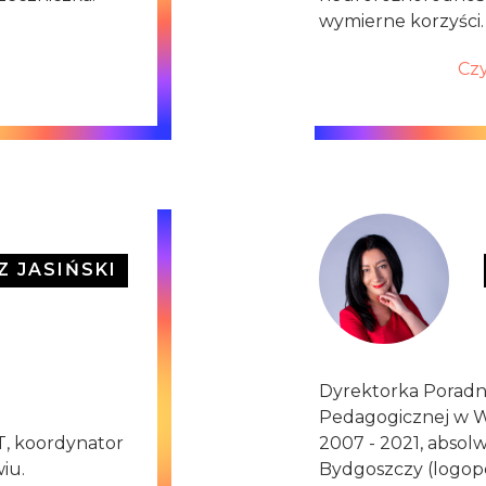
wymierne korzyści.
Czy
 JASIŃSKI
Dyrektorka Poradn
Pedagogicznej w W
T, koordynator
2007 - 2021, abso
iu.
Bydgoszczy (logop