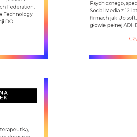
Psychicznego, specj
ch Federation,
Social Media z 12 l
ce Technology
firmach jak Ubisoft,
ji DO.
głowie pełnej ADHD
Czy
INA
EK
terapeutką,
m dorosłym