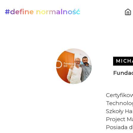
#define normalność
MICH
Funda
Certyfiko
Technolog
Szkoły H
Project M
Posiada 