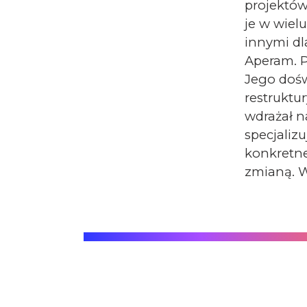
projektów
je w wiel
innymi dla
Aperam. P
Jego dośw
restruktur
wdrażał n
specjaliz
konkretne
zmianą. W