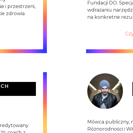
Fundacji DO. Specjal
 i przestrzeni,
wdrażaniu narzęd
ie zdrowia
na konkretne rezul
Czy
ECH
Z
Mówca publiczny,
akredytowany
Różnorodności i Wł
 ™, coach z