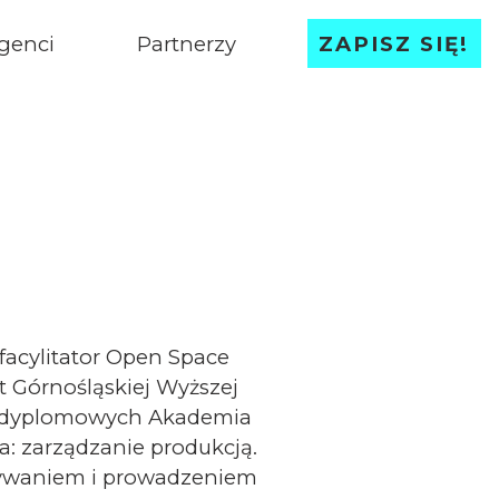
genci
Partnerzy
ZAPISZ SIĘ!
facylitator Open Space
t Górnośląskiej Wyższej
 podyplomowych Akademia
a: zarządzanie produkcją.
wywaniem i prowadzeniem