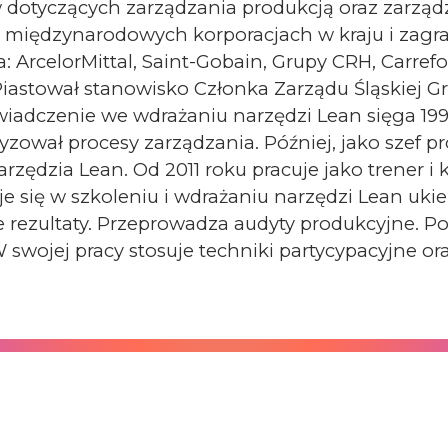
 dotyczących zarządzania produkcją oraz zarząd
u międzynarodowych korporacjach w kraju i zagr
: ArcelorMittal, Saint-Gobain, Grupy CRH, Carrefo
iastował stanowisko Członka Zarządu Śląskiej G
iadczenie we wdrażaniu narzędzi Lean sięga 1997,
yzował procesy zarządzania. Później, jako szef pr
arzędzia Lean. Od 2011 roku pracuje jako trener i 
uje się w szkoleniu i wdrażaniu narzędzi Lean u
 rezultaty. Przeprowadza audyty produkcyjne. P
 swojej pracy stosuje techniki partycypacyjne ora