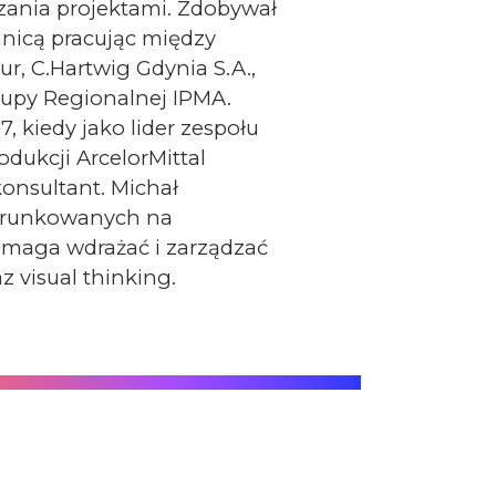
zania projektami. Zdobywał
anicą pracując między
ur, C.Hartwig Gdynia S.A.,
rupy Regionalnej IPMA.
 kiedy jako lider zespołu
odukcji ArcelorMittal
konsultant. Michał
kierunkowanych na
omaga wdrażać i zarządzać
z visual thinking.