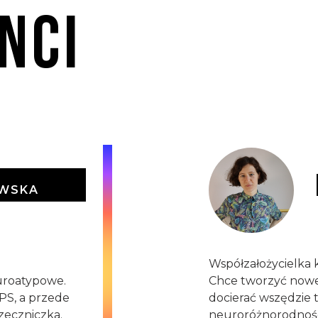
nci
A
WSKA
Współzałożycielka
uroatypowe.
Chce tworzyć nowe 
PS, a przede
docierać wszędzie 
zeczniczka.
neuroróżnorodnośc