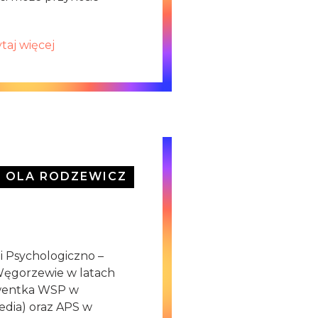
taj więcej
OLA RODZEWICZ
i Psychologiczno –
ęgorzewie w latach
lwentka WSP w
edia) oraz APS w