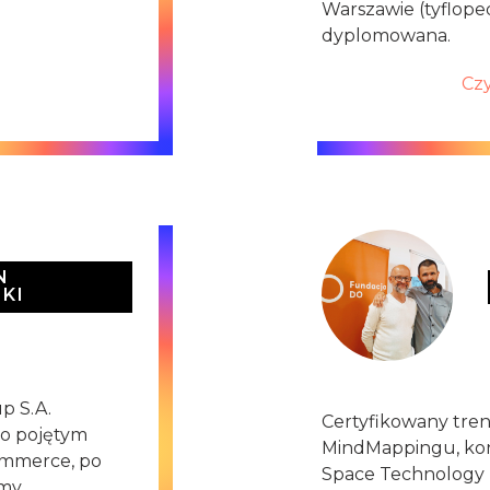
Warszawie (tyflope
dyplomowana.
Czy
N
KI
p S.A.
Certyfikowany tren
ko pojętym
MindMappingu, kons
ommerce, po
Space Technology (
emy